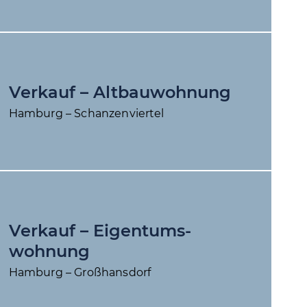
Verkauf – Altbau­wohnung
Hamburg – Schanzenviertel
Verkauf – Eigentums­
wohnung
Hamburg – Großhansdorf