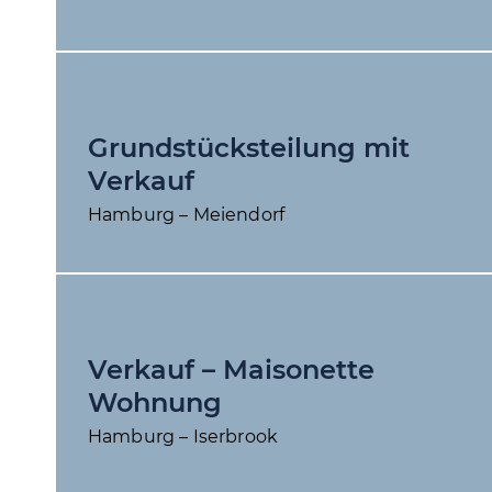
Grundstücks­teilung mit
Verkauf
Hamburg – Meiendorf
Verkauf – Maisonette
Wohnung
Hamburg – Iserbrook